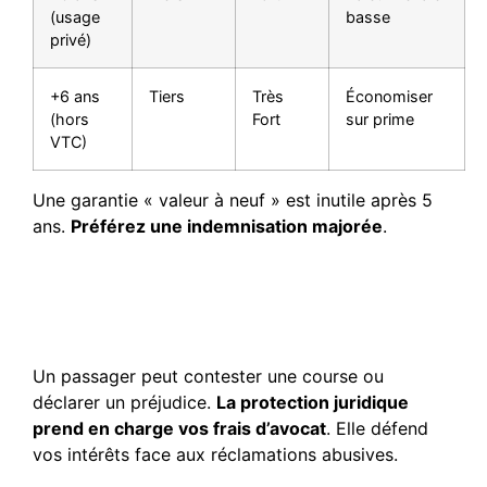
(usage
basse
privé)
+6 ans
Tiers
Très
Économiser
(hors
Fort
sur prime
VTC)
Une garantie « valeur à neuf » est inutile après 5
ans.
Préférez une indemnisation majorée
.
Utilité de la protection
juridique en cas de litige
passager
Un passager peut contester une course ou
déclarer un préjudice.
La protection juridique
prend en charge vos frais d’avocat
. Elle défend
vos intérêts face aux réclamations abusives.