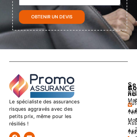
OBTENIR UN DEVIS
Se
Ac
Co
Ass
no
Ass
Mal
Le spécialiste des assurances
Aut
risques aggravés avec des
Ass
Tem
petits prix, même pour les
Mo
Ass
résiliés !
Ass
Tax