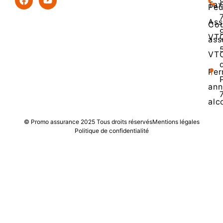
Tax
Peu
Ass
Cou
VT
ass
VT
Per
ann
alc
© Promo assurance 2025 Tous droits réservés
Mentions légales
Politique de confidentialité