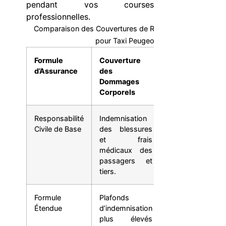
pendant vos courses
professionnelles.
Comparaison des Couvertures de Responsabilité Civile
pour Taxi Peugeot
Formule
Couverture
Couverture
d’Assurance
des
des
Dommages
Dommages
Corporels
Matériels
Responsabilité
Indemnisation
Prise en
Civile de Base
des blessures
charge des
et frais
réparations
médicaux des
des véhicules
passagers et
tiers
tiers.
endommagés.
Formule
Plafonds
Couverture
Étendue
d’indemnisation
étendue aux
plus élevés
dommages