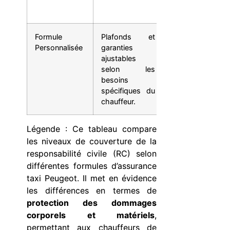
passagers.
Formule
Plafonds et
Options de
Personnalisée
garanties
couverture
ajustables
pour les
selon les
équipements
besoins
professionnels
spécifiques du
du véhicule.
chauffeur.
Légende : Ce tableau compare
les niveaux de couverture de la
responsabilité civile (RC) selon
différentes formules d’assurance
taxi Peugeot. Il met en évidence
les différences en termes de
protection des dommages
corporels et matériels
,
permettant aux chauffeurs de