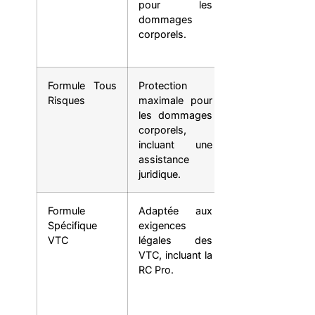
pour les
matériels
dommages
causés aux
corporels.
biens des
passagers.
Formule Tous
Protection
Couverture
Risques
maximale pour
complète des
les dommages
dommages
corporels,
matériels,
incluant une
même en cas
assistance
de sinistre
juridique.
responsable.
Formule
Adaptée aux
Couverture
Spécifique
exigences
des
VTC
légales des
dommages
VTC, incluant la
causés aux
RC Pro.
bagages et
effets
personnels
des