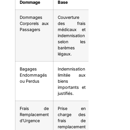
Dommage
Base
Étendue
Dommages
Couverture
Plafonds
Corporels aux
des frais
d’indemnisation
Passagers
médicaux et
majorés pour
indemnisation
les préjudices
selon les
corporels.
barèmes
légaux.
Bagages
Indemnisation
Couverture
Endommagés
limitée aux
étendue aux
ou Perdus
biens
objets de valeur
importants et
avec déclaration
justifiés.
préalable.
Frais de
Prise en
Remboursement
Remplacement
charge des
des frais
d’Urgence
frais de
engagés pour le
remplacement
remplacement