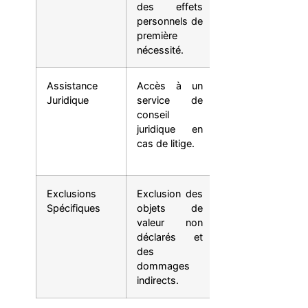
des effets
des biens
personnels de
essentiels.
première
nécessité.
Assistance
Accès à un
Prise en charge
Juridique
service de
des frais
conseil
d’avocat pour la
juridique en
défense des
cas de litige.
intérêts du
passager.
Exclusions
Exclusion des
Couverture des
Spécifiques
objets de
dommages
valeur non
indirects sous
déclarés et
conditions et
des
exclusions
dommages
limitées.
indirects.