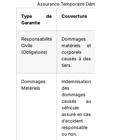
Assurance Temporaire Déménagement
Type de
Couverture
Avantages
Garantie
Responsabilité
Dommages
Protection
Civile
matériels et
minimale légale,
(Obligatoire)
corporels
indispensable
causés à des
pour circuler.
tiers.
Dommages
Indemnisation
Protège votre
Matériels
des
véhicule en cas
dommages
de sinistre,
causés au
même si vous
véhicule
êtes
assuré en cas
responsable.
d’accident
responsable
ou non.