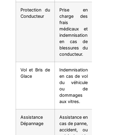
Protection du
Prise en
Sécurité
Conducteur
charge des
financière en
frais
cas de
médicaux et
blessures
indemnisation
corporelles
en cas de
suite à un
blessures du
accident.
conducteur.
Vol et Bris de
Indemnisation
Protection
Glace
en cas de vol
contre le vol et
du véhicule
les actes de
ou de
vandalisme.
dommages
aux vitres.
Assistance
Assistance en
Aide rapide en
Dépannage
cas de panne,
cas
accident, ou
d’immobilisation