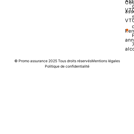
Ass
Cou
VT
ass
VT
Per
ann
alc
© Promo assurance 2025 Tous droits réservés
Mentions légales
Politique de confidentialité