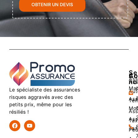
OBTENIR UN DEVIS
Se
Ac
Co
Ass
no
Ass
Mal
Le spécialiste des assurances
Aut
risques aggravés avec des
Ass
Tem
petits prix, même pour les
Mo
Ass
résiliés !
Ass
Tax
Tax
Peu