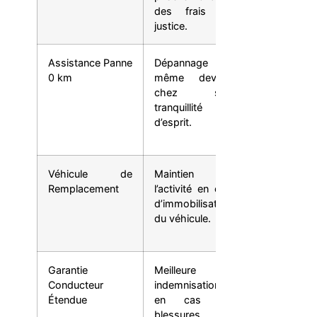
des frais de
contre l
justice.
litiges.
Assistance Panne
Dépannage
Chauffeurs
0 km
même devant
VTC qui 
chez soi,
veulent p
tranquillité
être
d’esprit.
immobilisés 
cas de panne
Véhicule de
Maintien de
Chauffeurs
Remplacement
l’activité en cas
VTC pour q
d’immobilisation
l’interruption
du véhicule.
l’activité e
inenvisageabl
Garantie
Meilleure
Chauffeurs
Conducteur
indemnisation
VTC qu
Étendue
en cas de
souhaitent u
blessures
protection