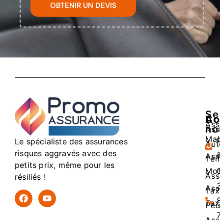
OBTENIR UN DEVIS
Se
Ac
Co
Ass
no
Ass
Mal
Le spécialiste des assurances
Aut
risques aggravés avec des
Ass
Tem
petits prix, même pour les
Mo
Ass
résiliés !
Ass
Tax
Tax
Peu
Ass