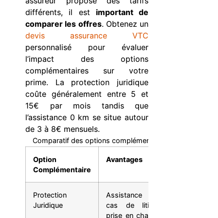
assureur propose des tarifs
différents, il est
important de
comparer les offres
. Obtenez un
devis assurance VTC
personnalisé pour évaluer
l’impact des options
complémentaires sur votre
prime. La protection juridique
coûte généralement entre 5 et
15€ par mois tandis que
l’assistance 0 km se situe autour
de 3 à 8€ mensuels.
Comparatif des options complémentaires d’assurance V
Option
Avantages
Public Cible
Complémentaire
Protection
Assistance en
Chauffeurs
Juridique
cas de litige,
VTC soucie
prise en charge
de se protég