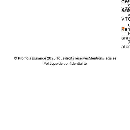
Cou
VT
ass
VT
Per
ann
alc
© Promo assurance 2025 Tous droits réservés
Mentions légales
Politique de confidentialité