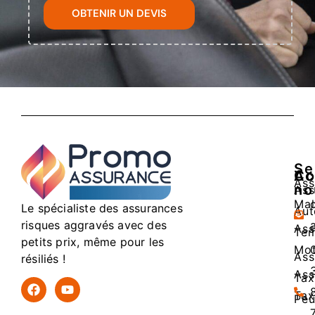
OBTENIR UN DEVIS
Se
Ac
Co
Ass
no
Ass
Mal
Le spécialiste des assurances
Aut
risques aggravés avec des
Ass
Tem
petits prix, même pour les
Mo
Ass
résiliés !
Ass
Tax
Tax
Peu