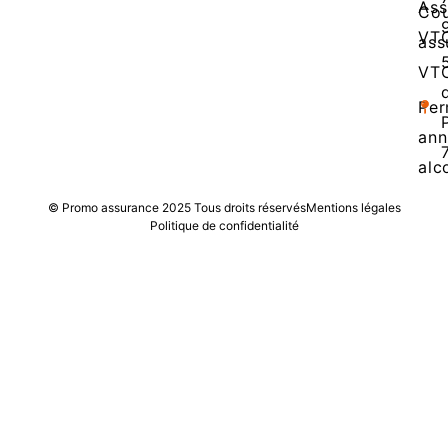
Ass
Cou
VT
ass
VT
Per
ann
alc
© Promo assurance 2025 Tous droits réservés
Mentions légales
Politique de confidentialité