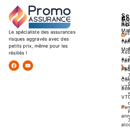
Se
Ac
Co
Ass
no
Ass
Mal
Le spécialiste des assurances
Aut
risques aggravés avec des
Ass
Tem
petits prix, même pour les
Mo
Ass
résiliés !
Ass
Tax
Tax
Peu
Ass
Cou
VT
ass
VT
Per
ann
alc