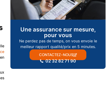
s
Une assurance sur mesure,
pour vous
Ne perdez pas de temps, on vous envoie le
lle
meilleur rapport qualité/prix en 5 minutes.
nce
CONTACTEZ-NOUS
 en
02 32 82 71 90
aux
ies