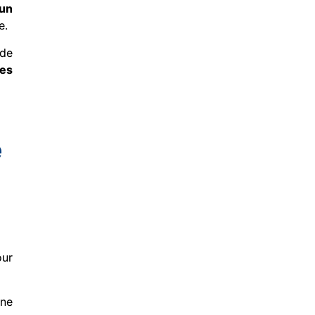
’un
e.
 de
les
e
our
une