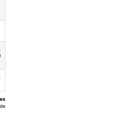
s
l
s
ies
 de