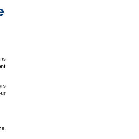
e
ins
ent
urs
ur
ne.