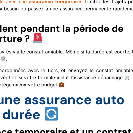
ble avec une
assurance temporaire
. Limitez les trajets p
e si besoin ou passez à une assurance permanente rapidem
dent pendant la période de
rture ?
ouvrés via le constat amiable. Même si la durée est courte, 
e
.
coordonnées avec le tiers, et envoyez le constat amiabl
vérifiez si votre formule inclut l’assistance dépannage
.
tège mieux votre budget
.
une assurance auto
 durée
nce temporaire et un contrat