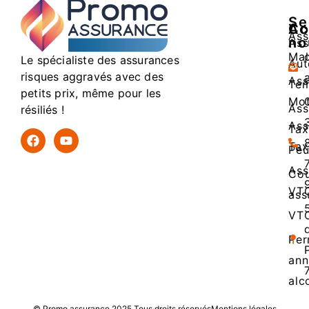
Se
Ac
Co
Ass
no
Ass
Mal
Le spécialiste des assurances
Aut
risques aggravés avec des
Ass
Tem
petits prix, même pour les
Mo
Ass
résiliés !
Ass
Tax
Tax
Peu
Ass
Cou
VT
ass
VT
Per
ann
alc
© Promo assurance 2025 Tous droits réservés
Mentions légales