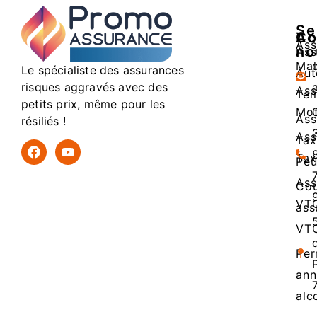
Se
Ac
Co
Ass
no
Ass
Mal
Le spécialiste des assurances
Aut
risques aggravés avec des
Ass
Tem
petits prix, même pour les
Mo
Ass
résiliés !
Ass
Tax
Tax
Peu
Ass
Cou
VT
ass
VT
Per
ann
alc